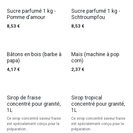
Sucre parfumé 1 kg -
Sucre parfumé 1 kg -
Pomme d'amour
Schtroumpfou
8,53
€
8,53
€
Bâtons en bois (barbe à
Maïs (machine à pop
papa)
corn)
4,17
€
2,37
€
Sirop de fraise
Sirop tropical
concentré pour granité,
concentré pour granité,
1L
1L
Ce sirop concentré saveur fraise
Ce sirop concentré saveur fraise
est spécialement conçu pour la
est spécialement conçu pour la
préparation...
préparation...