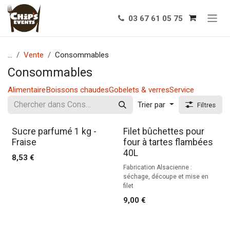
Se rendre au contenu
03 67 61 05 75
...
Vente
Consommables
Consommables
Alimentaire
Boissons chaudes
Gobelets & verres
Service
Trier par
Filtres
Sucre parfumé 1 kg -
Filet bûchettes pour
Fraise
four à tartes flambées
40L
8,53
€
Fabrication Alsacienne :
séchage, découpe et mise en
filet
9,00
€