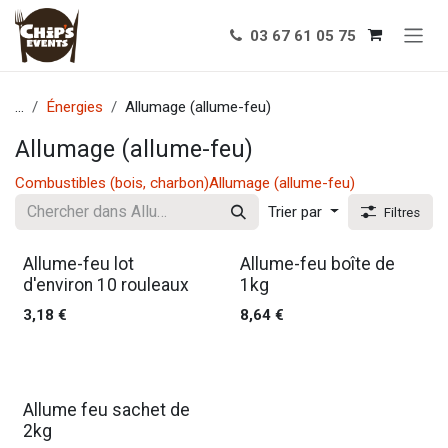
Se rendre au contenu
03 67 61 05 75
...
Énergies
Allumage (allume-feu)
Allumage (allume-feu)
Combustibles (bois, charbon)
Allumage (allume-feu)
Trier par
Filtres
Allume-feu lot
Allume-feu boîte de
d'environ 10 rouleaux
1kg
3,18
€
8,64
€
Allume feu sachet de
2kg