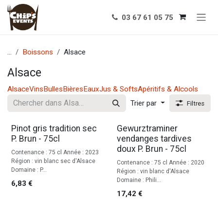
Se rendre au contenu
03 67 61 05 75
...
Boissons
Alsace
Alsace
Alsace
Vins
Bulles
Bières
Eaux
Jus & Softs
Apéritifs & Alcools
Trier par
Filtres
Pinot gris tradition sec
Gewurztraminer
P. Brun - 75cl
vendanges tardives
doux P. Brun - 75cl
Contenance : 75 cl Année : 2023
Région : vin blanc sec d'Alsace
Contenance : 75 cl Année : 2020
Domaine : P...
Région : vin blanc d'Alsace
Domaine : Phili...
6,83
€
17,42
€