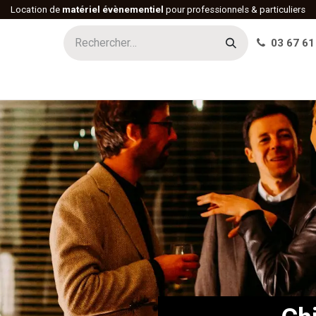
Location de
matériel évènementiel
pour professionnels & particuliers
03 67 61
h
Histoire
Actualités
Réalisations
Offres d'emploi