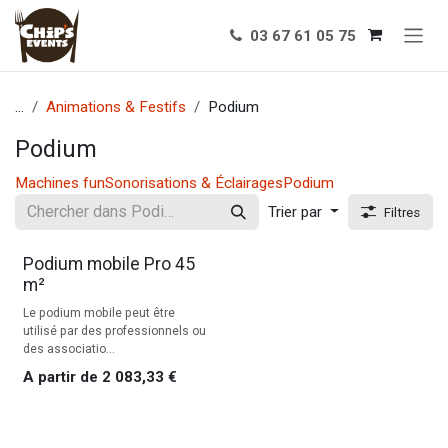
Se rendre au contenu
03 67 61 05 75
...
Animations & Festifs
Podium
Podium
Machines fun
Sonorisations & Éclairages
Podium
Trier par
Filtres
Podium mobile Pro 45
m²
Le podium mobile peut être
utilisé par des professionnels ou
des associatio...
A partir de
2 083,33
€