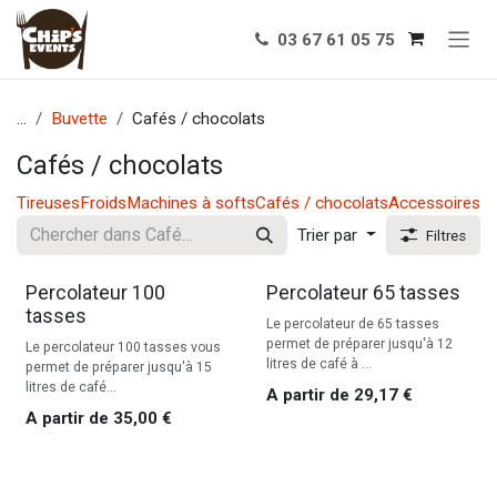
Se rendre au contenu
03 67 61 05 75
...
Buvette
Cafés / chocolats
Cafés / chocolats
Tireuses
Froids
Machines à softs
Cafés / chocolats
Accessoires
Trier par
Filtres
Percolateur 100
Percolateur 65 tasses
tasses
Le percolateur de 65 tasses
permet de préparer jusqu'à 12
Le percolateur 100 tasses vous
litres de café à ...
permet de préparer jusqu'à 15
litres de café...
A partir de
29,17
€
A partir de
35,00
€