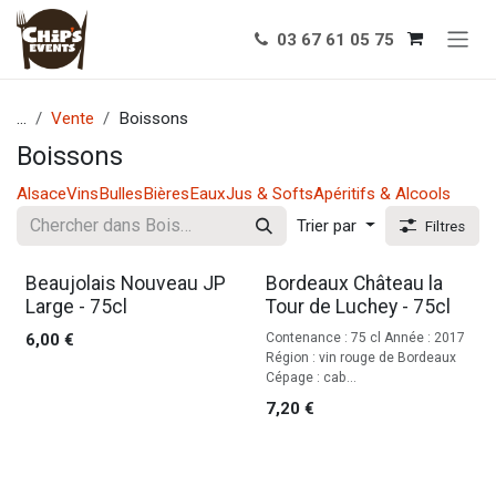
Se rendre au contenu
03 67 61 05 75
...
Vente
Boissons
Boissons
Alsace
Vins
Bulles
Bières
Eaux
Jus & Softs
Apéritifs & Alcools
Trier par
Filtres
Beaujolais Nouveau JP
Bordeaux Château la
Large - 75cl
Tour de Luchey - 75cl
6,00
€
Contenance : 75 cl Année : 2017
Région : vin rouge de Bordeaux
Cépage : cab...
7,20
€