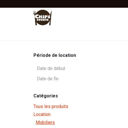
Se rendre au contenu
Accueil
Location
Vente
Tentes Stretc
Période de location
Catégories
Tous les produits
Location
Mobiliers