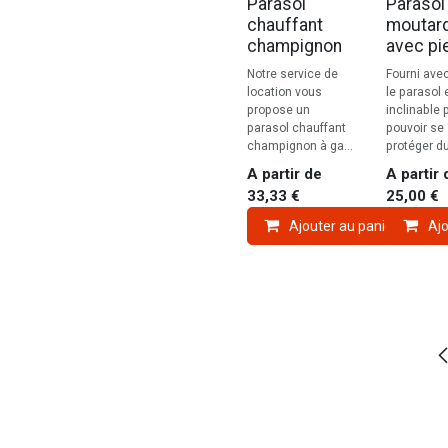
Parasol
Parasol
chauffant
moutar
champignon
avec pi
Notre service de
Fourni avec
location vous
le parasol 
propose un
inclinable 
parasol chauffant
pouvoir se
champignon à ga...
protéger du 
A partir de
A partir 
33,33
€
25,00
€
Ajouter au panier
Ajo