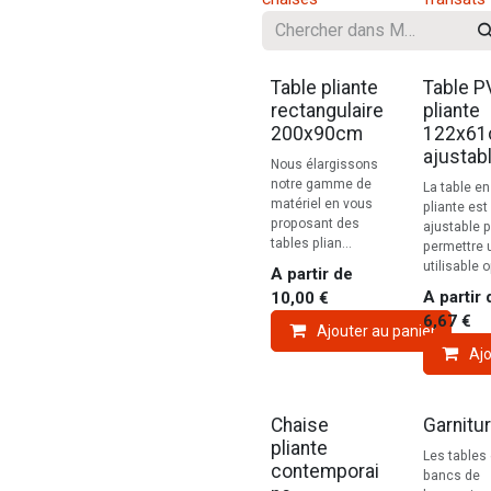
Table pliante
Table P
rectangulaire
pliante
200x90cm
122x6
ajustab
Nous élargissons
notre gamme de
La table e
matériel en vous
pliante est
proposant des
ajustable 
tables plian...
permettre 
utilisable o
A partir de
A partir 
10,00
€
6,67
€
Ajouter au panier
Ajo
Chaise
Garnitu
pliante
Les tables 
contemporai
bancs de