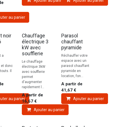
Ajouter au panier
Ajouter au panier
de
uter au panier
t noir
Chauffage
Parasol
6
électrique 3
chauffant
kW avec
pyramide
soufflerie
t a
Réchauffer votre
espace avec un
Le chauffage
s et donc
parasol chauffant
électrique 3kW
outs. Il
pyramide en
avec soufflerie
location, fon...
permet
d'augmenter
de
A partir de
rapidement l...
41,67
€
A partir de
uter au panier
Ajouter au panier
16,67
€
Ajouter au panier