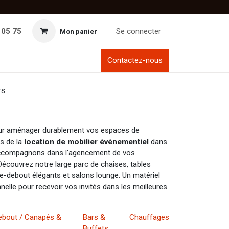
 05 75
Se connecter
Mon panier
Contactez-nous
rs
pour aménager durablement vos espaces de
es de la
location de mobilier événementiel
dans
accompagnons dans l'agencement de vos
Découvrez notre large parc de chaises, tables
e-debout élégants et salons lounge. Un matériel
nelle pour recevoir vos invités dans les meilleures
bout / Canapés &
Bars &
Chauffages
Buffets