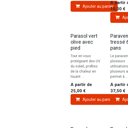
A partir 
Ajouter au panier
10,00
€
Ajo
Parasol vert
Paraven
olive avec
tressé 
pied
pans
Tout en vous
Le paraven
protégeant des UV
plusieurs
du soleil, profitez
utilisation
de la chaleur en
plusieurs at
louant ...
permet à ...
A partir de
A partir 
25,00
€
37,50
€
Ajouter au panier
Ajo