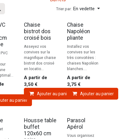
En vedette
Trier par:
VC
Chaise
Chaise
bistrot dos
Napoléon
1cm
croisé bois
pliante
le
Asseyez vos
Installez vos
convives sur la
convives sur les
n PVC
magnifique chaise
très convoitées :
bistrot dos croisé
chaises Napoléon
pour
en locatio...
blanches....
une
ptimal...
A partir de
A partir de
de
3,50
€
3,75
€
Ajouter au panier
Ajouter au panier
uter au panier
re
Housse table
Parasol
buffet
Apérol
et
120x60 cm
Vous organisez