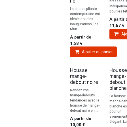
ne
brasserie 
indispensa
La chaise pliante
pour les fêt
contemporaine est
A partir 
idéale pour les
inaugurations, les
11,67
€
réun...
Ajo
A partir de
1,58
€
Ajouter au panier
Housse
Housse
mange-
mange-
debout noire
debout
blanche
Rendez vos
mange-debouts
La housse
tendances avec la
mange-deb
housse de mange-
blanche es
debout noire en ...
pour un
événemen
A partir de
élégant. La 
10,00
€