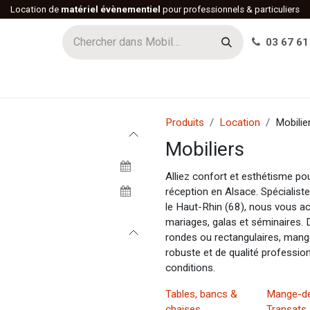
Location de
matériel évènementiel
pour professionnels & particuliers
03 67 61
h
Histoire
Actualités
Réalisations
Offres d'emploi
Produits
Location
Mobilie
Mobiliers
Alliez confort et esthétisme 
réception en Alsace. Spécialist
le Haut-Rhin (68), nous vous 
mariages, galas et séminaires. 
rondes ou rectangulaires, mang
robuste et de qualité profession
conditions.
Tables, bancs &
Mange-de
chaises
Transats