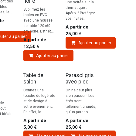
noire
sont des
une soirée sur la
bles
thématique :
Sublimez les
es, le...
Apérol ? Protégez
tables en PVC
vos invités...
de
avec une housse
de table 120x60
A partir de
cm noire. Esthét...
25,00
€
uter au panier
A partir de
Ajouter au panier
12,50
€
Ajouter au panier
Table de
Parasol gris
salon
avec pied
Donnez une
On ne peut plus
touche de légèreté
s'en passer ! Les
et de design à
étés sont
 de
votre événement.
tellement chauds,
out
En effet, la ...
qu'un parasol...
t idéale
A partir de
A partir de
t
5,00
€
25,00
€
...