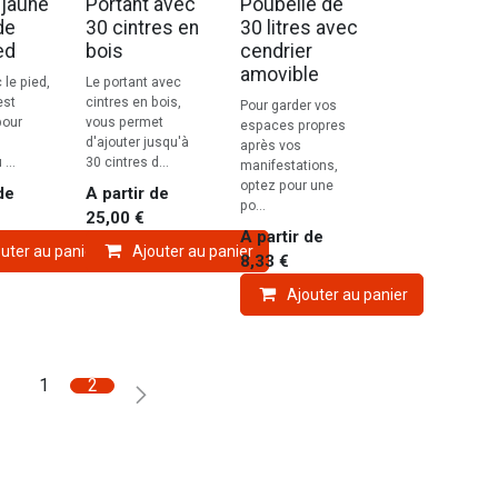
 jaune
Portant avec
Poubelle de
de
30 cintres en
30 litres avec
ed
bois
cendrier
amovible
 le pied,
Le portant avec
est
cintres en bois,
Pour garder vos
pour
vous permet
espaces propres
d'ajouter jusqu'à
après vos
...
30 cintres d...
manifestations,
optez pour une
de
A partir de
po...
25,00
€
A partir de
uter au panier
Ajouter au panier
8,33
€
Ajouter au panier
1
2