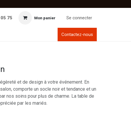
 05 75
Se connecter
Mon panier
Contactez-nous
on
égèreté et de design à votre événement. En
e salon, comporte un socle noir et tendance et un
par nos soins pour plus de charme. La table de
ppréciée par les mariés.