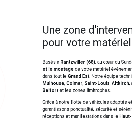
Une zone d'interve
pour votre matérie
Basés à
Rantzwiller (68)
, au cœur du Sund
et le montage
de votre matériel événement
dans tout le
Grand Est
. Notre équipe techn
Mulhouse
,
Colmar
,
Saint-Louis
,
Altkirch
,
Belfort
et les zones limitrophes.
Grâce à notre flotte de véhicules adaptés e
garantissons ponctualité, sécurité et séré
réceptions et manifestations dans le
Haut-