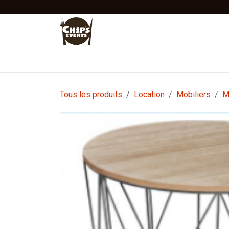
Se rendre au contenu
Accueil
Location
Vente
Tentes Stretc
Tous les produits
Location
Mobiliers
M