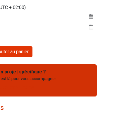
(UTC + 02:00)
uter au panier
n projet spécifique ?
 est là pour vous accompagner.
03 67 61 05 75
es