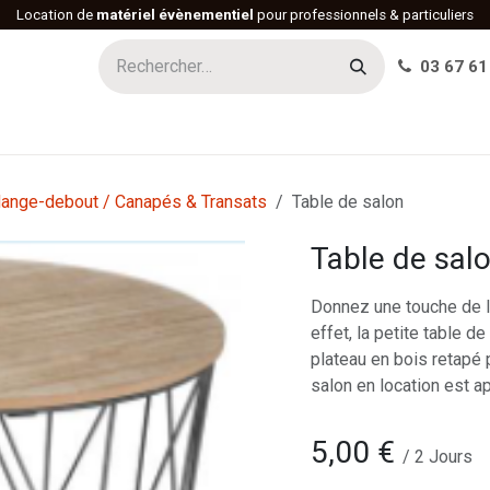
Location de
matériel évènementiel
pour professionnels & particuliers
03 67 61
h
Histoire
Actualités
Réalisations
Offres d'emploi
ange-debout / Canapés & Transats
Table de salon
Table de sal
Donnez une touche de l
effet, la petite table d
plateau en bois retapé 
salon en location est a
5,00
€
/
2
Jours