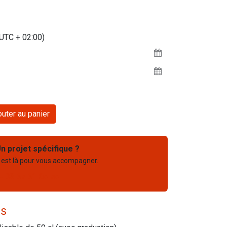
(UTC + 02:00)
uter au panier
n projet spécifique ?
 est là pour vous accompagner.
03 67 61 05 75
es