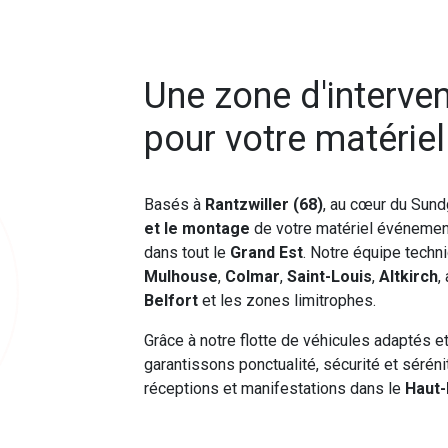
Une zone d'interve
pour votre matérie
Basés à
Rantzwiller (68)
, au cœur du Sund
et le montage
de votre matériel événement
dans tout le
Grand Est
. Notre équipe techn
Mulhouse
,
Colmar
,
Saint-Louis
,
Altkirch
,
Belfort
et les zones limitrophes.
Grâce à notre flotte de véhicules adaptés e
garantissons ponctualité, sécurité et séré
réceptions et manifestations dans le
Haut-