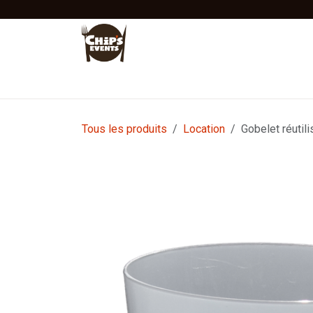
Se rendre au contenu
Accueil
Location
Vente
Tentes Stretc
Tous les produits
Location
Gobelet réutil