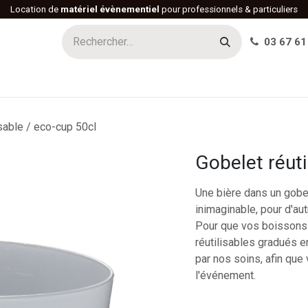
Location de
matériel évènementiel
pour professionnels & particuliers
03 67 61
h
Histoire
Actualités
Réalisations
Offres d'emploi
isable / eco-cup 50cl
Gobelet réuti
Une bière dans un gobel
inimaginable, pour d'aut
Pour que vos boissons g
réutilisables gradués e
par nos soins, afin que
l'événement.