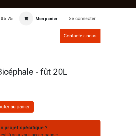
 05 75
Se connecter
Mon panier
Contactez-nous
Bicéphale - fût 20L
uter au panier
n projet spécifique ?
 est là pour vous accompagner.