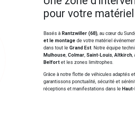
Une zone d'interve
pour votre matérie
Basés à
Rantzwiller (68)
, au cœur du Sund
et le montage
de votre matériel événement
dans tout le
Grand Est
. Notre équipe techn
Mulhouse
,
Colmar
,
Saint-Louis
,
Altkirch
,
Belfort
et les zones limitrophes.
Grâce à notre flotte de véhicules adaptés e
garantissons ponctualité, sécurité et séré
réceptions et manifestations dans le
Haut-