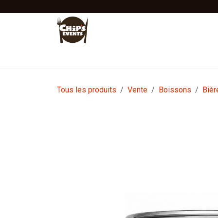
Se rendre au contenu
Accueil
Location
Vente
Tentes Stretc
Tous les produits
Vente
Boissons
Bièr