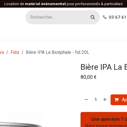
Location de
matériel évènementiel
pour professionnels & particuliers
03 67 61
h
Histoire
Actualités
Réalisations
Offres d'emploi
es
Fûts
Bière IPA La Bicéphale - fût 20L
Bière IPA La 
80,00
€
Ajo
Une question ? U
Notre équipe technique