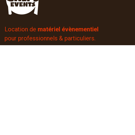
Location de
matériel évènementiel
pour professionnels & particuliers.
14 rue de Mulhouse
68510 Rantzwiller
+33 3 67 61 05 75
4,8
| 49 avis contrôlés