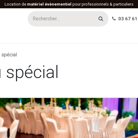
Location de
matériel évènementiel
pour professionnels & particuliers
03 67 61
h
Histoire
Actualités
Réalisations
Offres d'emploi
 spécial
 spécial