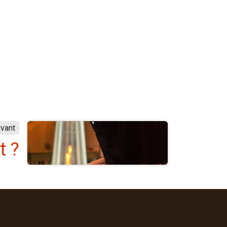
ivant
t ?