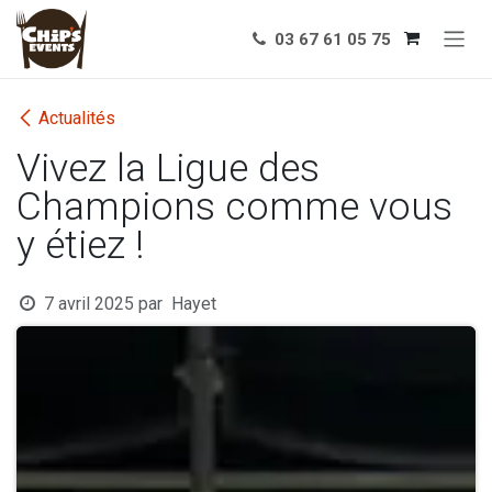
Se rendre au contenu
03 67 61 05 75
Actualités
Vivez la Ligue des
Champions comme vous
y étiez !
7 avril 2025
par
Hayet