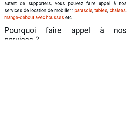
autant de supporters, vous pouvez faire appel à nos
services de location de mobilier :
parasols
,
tables
,
chaises
,
mange-debout avec housses
etc.
Pourquoi faire appel à nos
services ?
Notre entreprise est spécialisée dans la location de
matériel événementiel et cela depuis près de 10 ans. Par
conséquent, nous apportons notre expérience dans la mise
en place de votre événement, nous vous suggérons du
matériel de qualité et adéquat à la demande, mais surtout,
nous nous chargeons de la livraison du matériel (sur
demande), ainsi que l’installation de ces derniers.
Vivez la Ligue des Champions, comme si vous y étiez avec
Chips Events !
in
Actualités