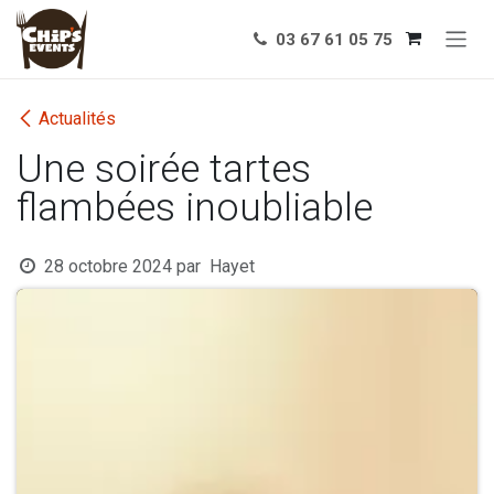
Se rendre au contenu
03 67 61 05 75
Actualités
Une soirée tartes
flambées inoubliable
28 octobre 2024
par
Hayet