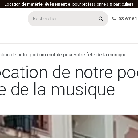
Location de
matériel évènementiel
pour professionnels & particuliers
03 67 61
h
Histoire
Actualités
Réalisations
Offres d'emploi
ation de notre podium mobile pour votre fête de la musique
ocation de notre p
te de la musique