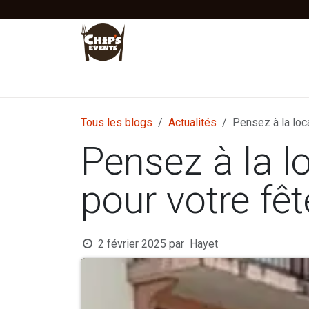
Se rendre au contenu
Accueil
Location
Vente
Tentes Stretc
Tous les blogs
Actualités
Pensez à la loc
Pensez à la l
pour votre fê
2 février 2025
par
Hayet