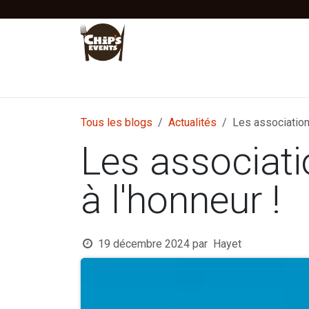
Se rendre au contenu
Accueil
Location
Vente
Tentes Stretc
Tous les blogs
Actualités
Les association
Les associat
à l'honneur !
19 décembre 2024
par
Hayet