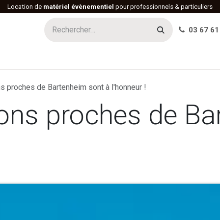
Location de
matériel évènementiel
pour professionnels & particuliers
03 67 61
h
Histoire
Actualités
Réalisations
Offres d'emploi
s proches de Bartenheim sont à l'honneur !
ions proches de Ba