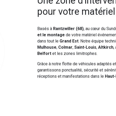
Une zone d'interve
pour votre matérie
Basés à
Rantzwiller (68)
, au cœur du Sund
et le montage
de votre matériel événement
dans tout le
Grand Est
. Notre équipe techn
Mulhouse
,
Colmar
,
Saint-Louis
,
Altkirch
,
Belfort
et les zones limitrophes.
Grâce à notre flotte de véhicules adaptés e
garantissons ponctualité, sécurité et séré
réceptions et manifestations dans le
Haut-