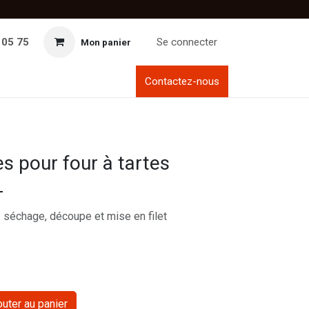
 05 75
Se connecter
Mon panier
Contactez-nous
es pour four à tartes
L
: séchage, découpe et mise en filet
uter au panier