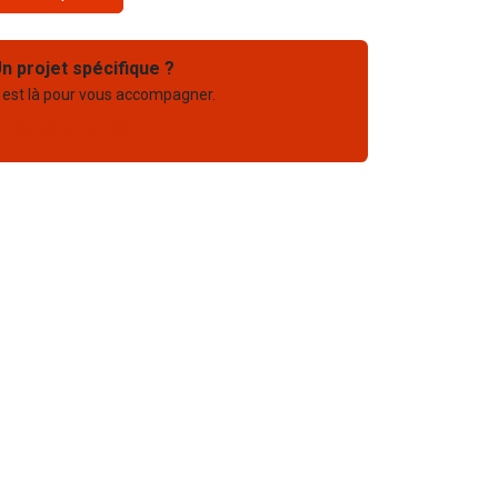
n projet spécifique ?
 est là pour vous accompagner.
03 67 61 05 75