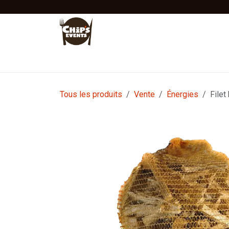
Se rendre au contenu
Accueil
Location
Vente
Tentes Stretc
Tous les produits
Vente
Énergies
Filet