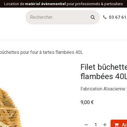
Location de
matériel évènementiel
pour professionnels & particuliers
03 67 61
h
Histoire
Actualités
Réalisations
Offres d'emploi
 bûchettes pour four à tartes flambées 40L
Filet bûchett
flambées 40
Fabrication Alsacienne 
9,00
€
Ajo