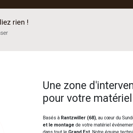
iez rien !
sser
Une zone d'interve
pour votre matérie
Basés à
Rantzwiller (68)
, au cœur du Sund
et le montage
de votre matériel événement
dans tout le
Grand Est
. Notre équipe techn