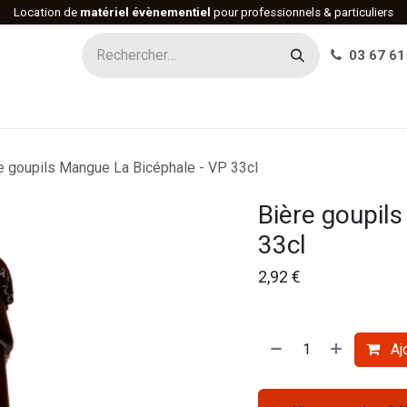
Location de
matériel évènementiel
pour professionnels & particuliers
03 67 61
h
Histoire
Actualités
Réalisations
Offres d'emploi
e goupils Mangue La Bicéphale - VP 33cl
Bière goupil
33cl
2,92
€
Ajo