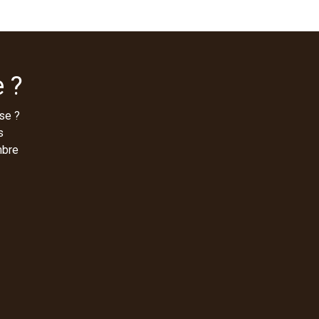
 ?
se ?
s
mbre