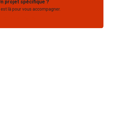
n projet spécifique ?
 est là pour vous accompagner.
03 67 61 05 75