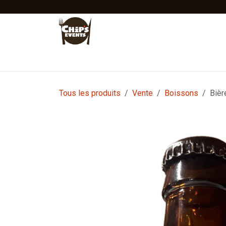
Se rendre au contenu
Accueil
Location
Vente
Tentes Stretc
Tous les produits
Vente
Boissons
Bièr