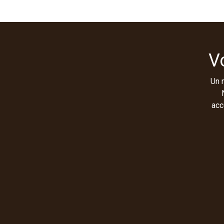
V
Un 
acc