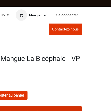
 05 75
Se connecter
Mon panier
Contactez-nous
s Mangue La Bicéphale - VP
uter au panier