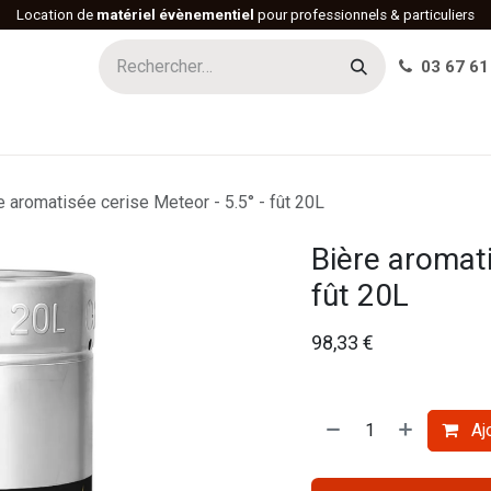
Location de
matériel évènementiel
pour professionnels & particuliers
03 67 61
h
Histoire
Actualités
Réalisations
Offres d'emploi
e aromatisée cerise Meteor - 5.5° - fût 20L
Bière aromati
fût 20L
98,33
€
Ajo