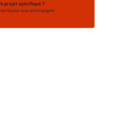
n projet spécifique ?
 est là pour vous accompagner.
03 67 61 05 75