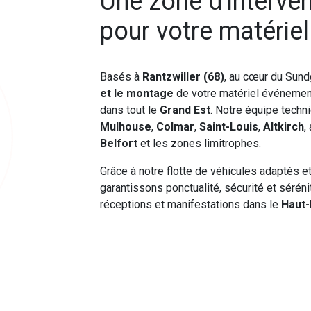
Une zone d'interve
pour votre matérie
Basés à
Rantzwiller (68)
, au cœur du Sund
et le montage
de votre matériel événement
dans tout le
Grand Est
. Notre équipe techn
Mulhouse
,
Colmar
,
Saint-Louis
,
Altkirch
,
Belfort
et les zones limitrophes.
Grâce à notre flotte de véhicules adaptés e
garantissons ponctualité, sécurité et séré
réceptions et manifestations dans le
Haut-