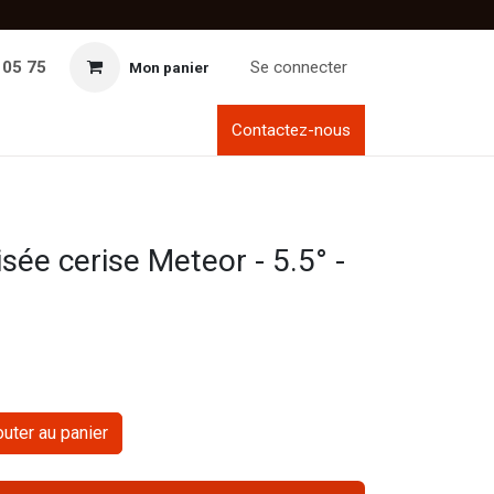
 05 75
Se connecter
Mon panier
Contactez-nous
sée cerise Meteor - 5.5° -
uter au panier