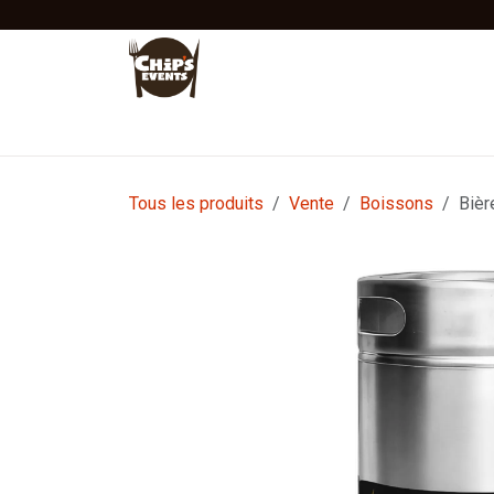
Se rendre au contenu
Accueil
Location
Vente
Tentes Stretc
Tous les produits
Vente
Boissons
Bièr