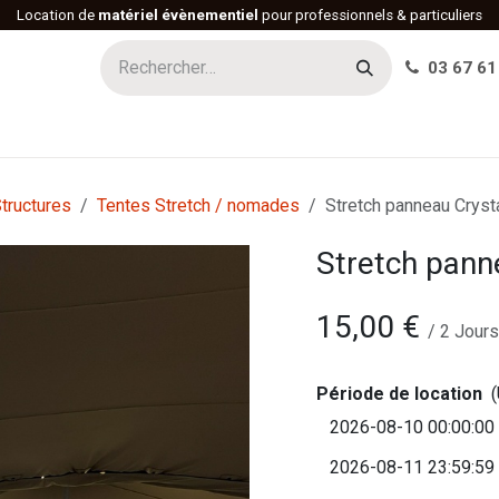
Location de
matériel évènementiel
pour professionnels & particuliers
03 67 61
h
Histoire
Actualités
Réalisations
Offres d'emploi
tructures
Tentes Stretch / nomades
Stretch panneau Crysta
Stretch pann
15,00
€
/
2
Jours
Période de location