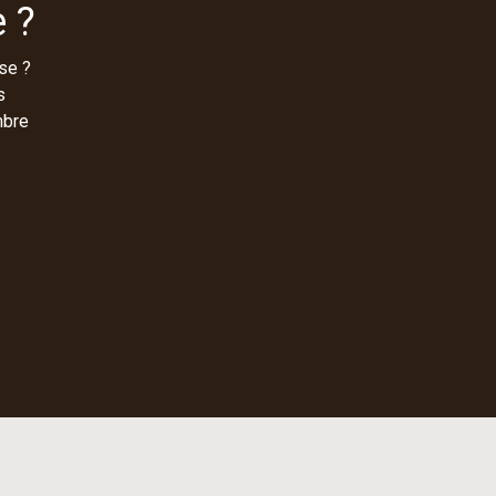
 ?
se ?
s
mbre