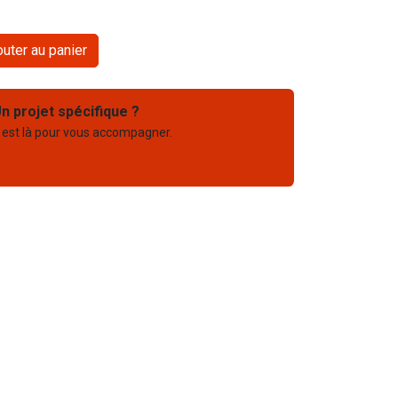
uter au panier
n projet spécifique ?
 est là pour vous accompagner.
03 67 61 05 75