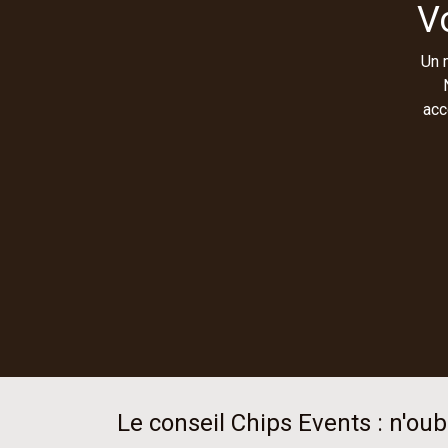
V
Un 
acc
Le conseil Chips Events : n'oubl