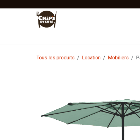
Se rendre au contenu
Accueil
Location
Vente
Tentes Stretc
Tous les produits
Location
Mobiliers
P