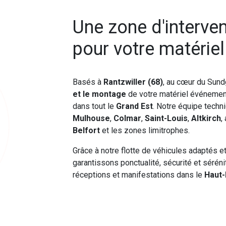
Une zone d'interve
pour votre matérie
Basés à
Rantzwiller (68)
, au cœur du Sund
et le montage
de votre matériel événement
dans tout le
Grand Est
. Notre équipe techn
Mulhouse
,
Colmar
,
Saint-Louis
,
Altkirch
,
Belfort
et les zones limitrophes.
Grâce à notre flotte de véhicules adaptés e
garantissons ponctualité, sécurité et séré
réceptions et manifestations dans le
Haut-