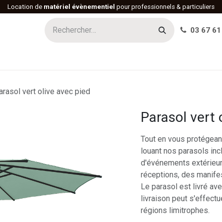
Location de
matériel évènementiel
pour professionnels & particuliers
03 67 61
h
Histoire
Actualités
Réalisations
Offres d'emploi
arasol vert olive avec pied
Parasol vert 
Tout en vous protégeant
louant nos parasols incl
d'événements extérieu
réceptions, des manife
Le parasol est livré ave
livraison peut s'effectu
régions limitrophes.