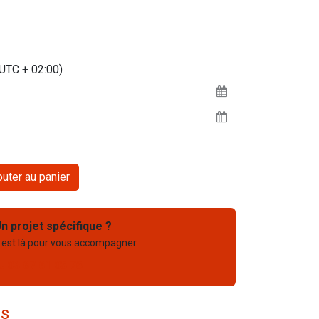
(UTC + 02:00)
uter au panier
n projet spécifique ?
 est là pour vous accompagner.
03 67 61 05 75
es