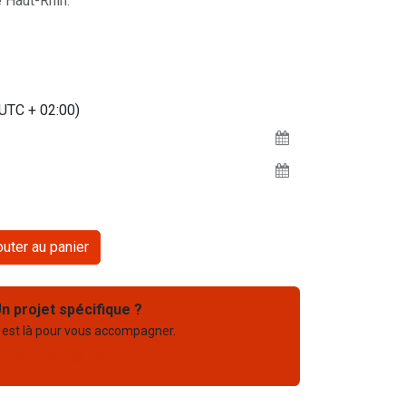
 Haut-Rhin.
(UTC + 02:00)
uter au panier
n projet spécifique ?
 est là pour vous accompagner.
03 67 61 05 75