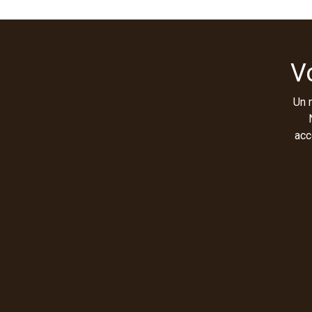
V
Un 
acc