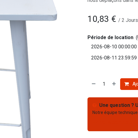
nous déplaçons dans le
10,83
€
/
2
Jours
Période de location
Ajo
Une question ? U
Notre équipe technique
Nous contacter