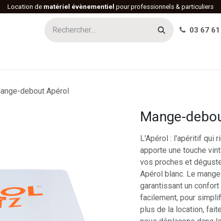
Location de
matériel évènementiel
pour professionnels & particuliers
03 67 61
h
Histoire
Actualités
Réalisations
Offres d'emploi
ange-debout Apérol
Mange-debou
L'Apérol : l'apéritif qu
apporte une touche vint
vos proches et dégust
Apérol blanc. Le mange
garantissant un confort
facilement, pour simpli
plus de la location, fa