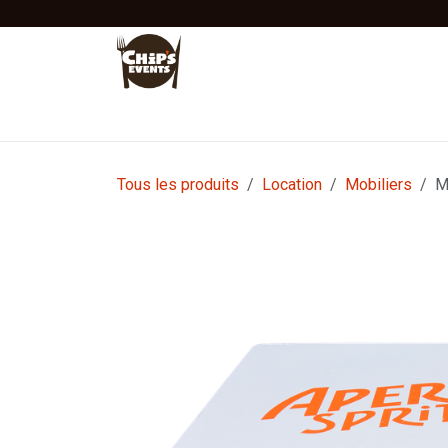
Se rendre au contenu
Accueil
Location
Vente
Tentes Stretc
Tous les produits
Location
Mobiliers
M