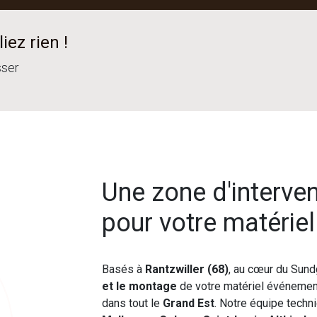
iez rien !
sser
Une zone d'interve
pour votre matérie
Basés à
Rantzwiller (68)
, au cœur du Sund
et le montage
de votre matériel événement
dans tout le
Grand Est
. Notre équipe techn