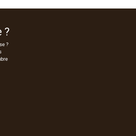
 ?
se ?
s
mbre