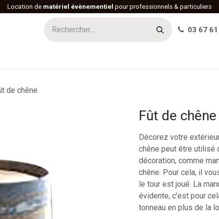
Location de
matériel évènementiel
pour professionnels & particuliers
03 67 61
h
Histoire
Actualités
Réalisations
Offres d'emploi
ût de chêne
Fût de chêne
Décorez votre extérieur
chêne peut être utilisé
décoration, comme man
chêne. Pour cela, il vous
le tour est joué. La man
évidente, c'est pour ce
tonneau en plus de la lo