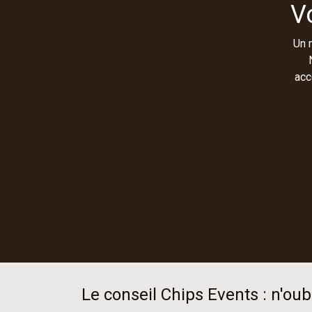
V
Un 
acc
Le conseil Chips Events : n'oubl