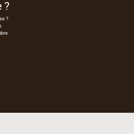
 ?
se ?
s
mbre