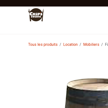
Se rendre au contenu
Accueil
Location
Vente
Tentes Stretc
Tous les produits
Location
Mobiliers
F