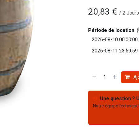
20,83
€
/
2
Jours
Période de location
Ajo
Une question ? U
Notre équipe technique
Nous contacter