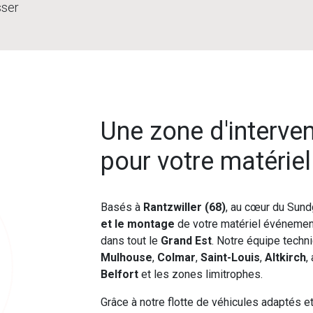
sser
Une zone d'interve
pour votre matérie
Basés à
Rantzwiller (68)
, au cœur du Sund
et le montage
de votre matériel événement
dans tout le
Grand Est
. Notre équipe techn
Mulhouse
,
Colmar
,
Saint-Louis
,
Altkirch
,
Belfort
et les zones limitrophes.
Grâce à notre flotte de véhicules adaptés e