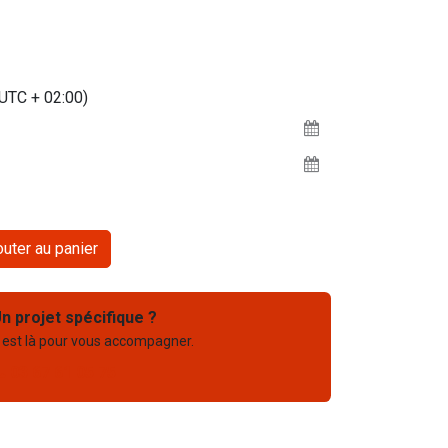
(UTC + 02:00)
uter au panier
n projet spécifique ?
 est là pour vous accompagner.
03 67 61 05 75