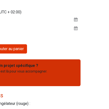
(UTC + 02:00)
uter au panier
n projet spécifique ?
 est là pour vous accompagner.
03 67 61 05 75
es
gélateur (rouge) :