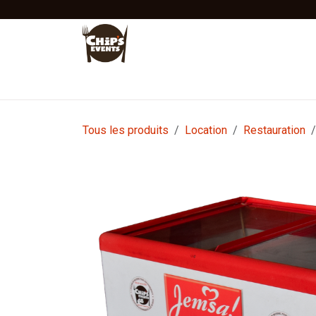
Se rendre au contenu
Accueil
Location
Vente
Tentes Stretc
Tous les produits
Location
Restauration