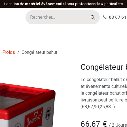
Location de
matériel évènementiel
pour professionnels & particuliers
03 67 61
h
Histoire
Actualités
Réalisations
Offres d'emploi
Froids
Congélateur bahut
Congélateur 
Le congélateur bahut es
et événements culturel
le congélateur bahut off
livraison peut se faire
(68,67,90,25,88...)
66,67
€
/
2
Jours