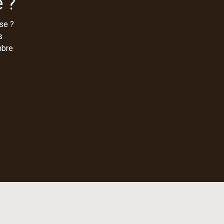
 ?
se ?
s
mbre