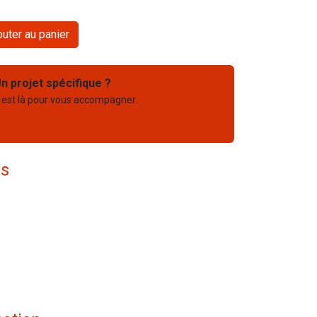
uter au panier
n projet spécifique ?
 est là pour vous accompagner.
03 67 61 05 75
es