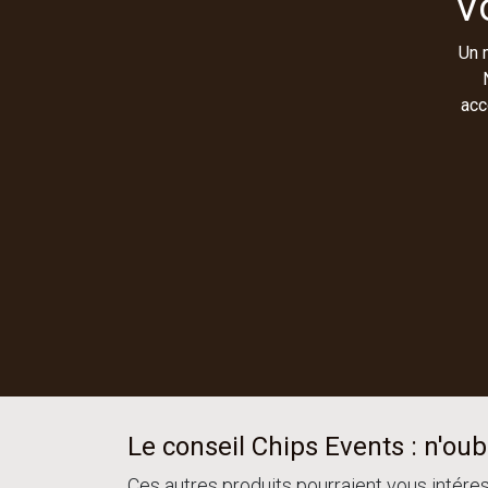
V
Un 
acc
Le conseil Chips Events : n'oubl
Ces autres produits pourraient vous intére