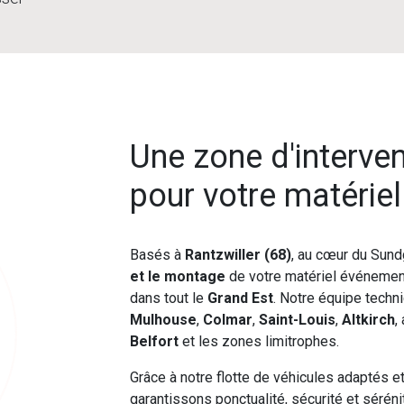
Une zone d'interve
pour votre matérie
Basés à
Rantzwiller (68)
, au cœur du Sund
et le montage
de votre matériel événement
dans tout le
Grand Est
. Notre équipe techn
Mulhouse
,
Colmar
,
Saint-Louis
,
Altkirch
,
Belfort
et les zones limitrophes.
Grâce à notre flotte de véhicules adaptés e
garantissons ponctualité, sécurité et séré