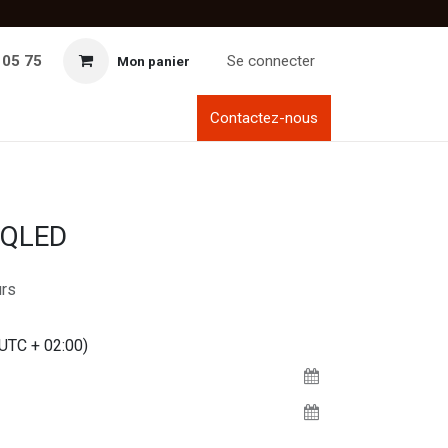
 05 75
Se connecter
Mon panier
Contactez-nous
 QLED
rs
(UTC + 02:00)