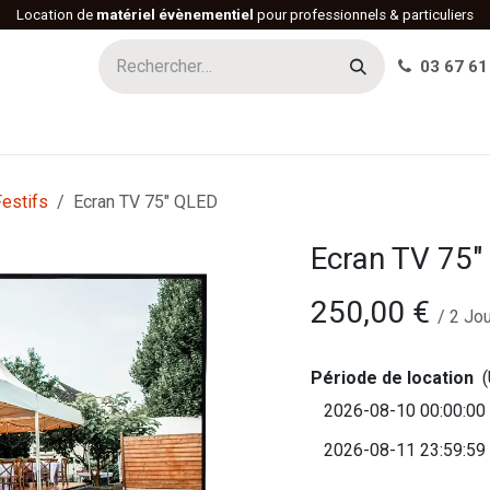
Location de
matériel évènementiel
pour professionnels & particuliers
03 67 61
h
Histoire
Actualités
Réalisations
Offres d'emploi
estifs
Ecran TV 75" QLED
Ecran TV 75"
250,00
€
/
2
Jou
Période de location