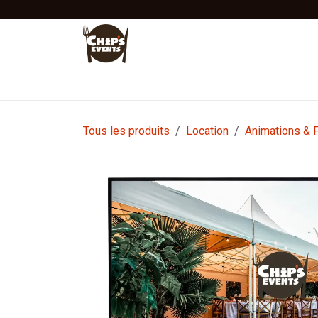
Se rendre au contenu
Accueil
Location
Vente
Tentes Stretc
Tous les produits
Location
Animations & F