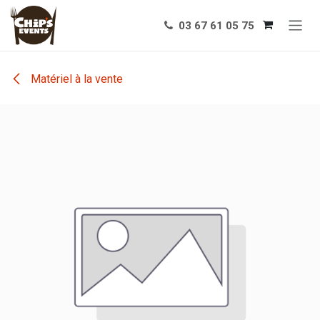
Se rendre au contenu
03 67 61 05 75
Matériel à la vente