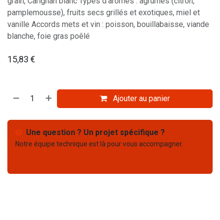
grain, Carignan blanc Types d'arômes : agrumes (citron,
pamplemousse), fruits secs grillés et exotiques, miel et
vanille Accords mets et vin : poisson, bouillabaisse, viande
blanche, foie gras poêlé
15,83
€
Ajouter au panier
Une question ? Un projet spécifique ?
Notre équipe technique est là pour vous accompagner.
Nous contacter
03 67 61 05 75