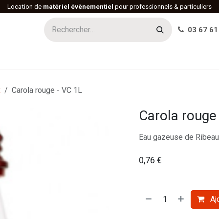
Location de
matériel évènementiel
pour professionnels & particuliers
03 67 61
h
Histoire
Actualités
Réalisations
Offres d'emploi
x
Carola rouge - VC 1L
Carola rouge
Eau gazeuse de Ribeauv
0,76
€
Ajo