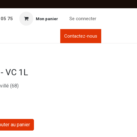
 05 75
Se connecter
Mon panier
Contactez-nous
 - VC 1L
illé (68)
uter au panier