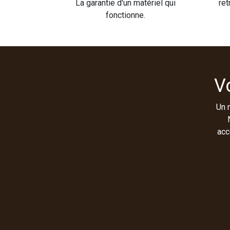
La garantie d'un matériel qui
ret
fonctionne.
V
Un 
acc