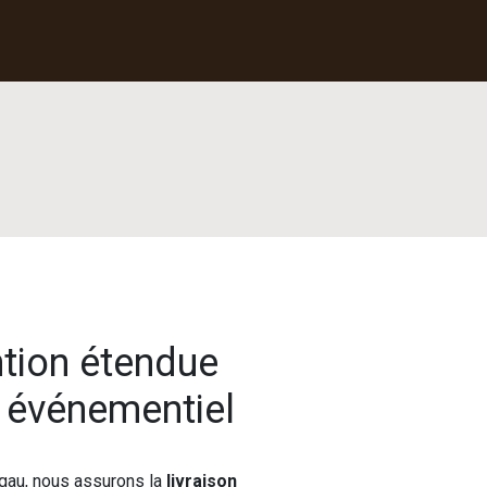
ntion étendue
l événementiel
gau, nous assurons la
livraison