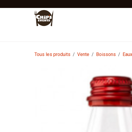
Se rendre au contenu
Accueil
Location
Vente
Tentes Stretc
Tous les produits
Vente
Boissons
Eau