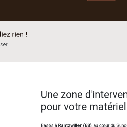
iez rien !
sser
Une zone d'interve
pour votre matérie
Basés à
Rantzwiller (68)
, au cœur du Sund