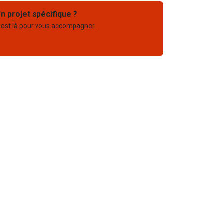
n projet spécifique ?
 est là pour vous accompagner.
03 67 61 05 75