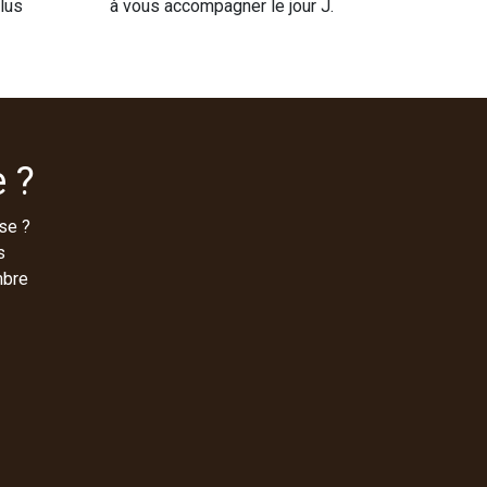
plus
à vous accompagner le jour J.
 ?
se ?
s
mbre