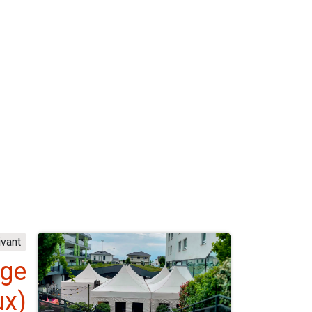
ivant
age
ux)