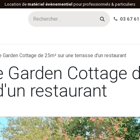
Location de
matériel évènementiel
pour professionnels & particuliers
03 67 61
h
Histoire
Actualités
Réalisations
Offres d'emploi
de Garden Cottage de 25m² sur une terrasse d'un restaurant
de Garden Cottage 
d'un restaurant