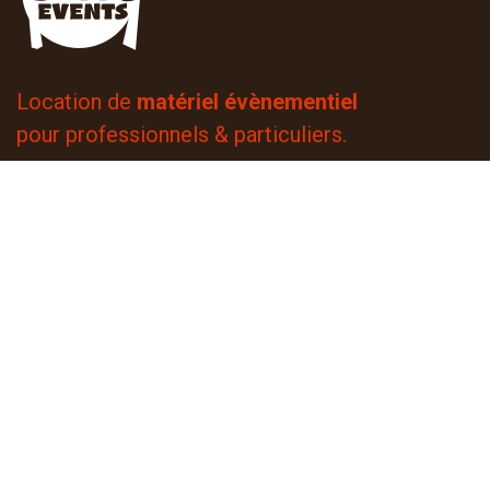
Location de
matériel évènementiel
pour professionnels & particuliers.
14 rue de Mulhouse
68510 Rantzwiller
+33 3 67 61 05 75
4,8
| 49 avis contrôlés