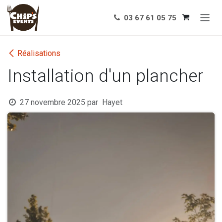
Se rendre au contenu
03 67 61 05 75
Réalisations
Installation d'un plancher
27 novembre 2025
par
Hayet