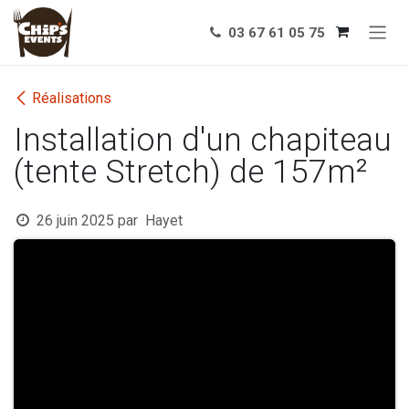
Se rendre au contenu
03 67 61 05 75
Réalisations
Installation d'un chapiteau
(tente Stretch) de 157m²
26 juin 2025
par
Hayet