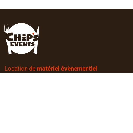
Location de
matériel évènementiel
pour professionnels & particuliers.
14 rue de Mulhouse
68510 Rantzwiller
+33 3 67 61 05 75