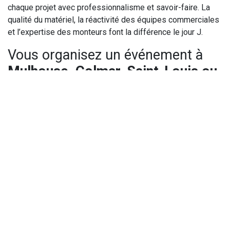
chaque projet avec professionnalisme et savoir-faire. La
qualité du matériel, la réactivité des équipes commerciales
et l’expertise des monteurs font la différence le jour J.
Vous organisez un événement à
Mulhouse, Colmar, Saint-Louis ou
dans le Haut-Rhin
?
La
location d’un podium mobile professionnel
est la clé
d’un événement structuré, sécurisé et réussi.
Contactez Chips Events
pour obtenir un devis et des
conseils adaptés à votre événement.
in
Actualités