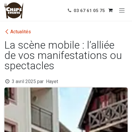
Se rendre au contenu
03 67 61 05 75
Actualités
La scène mobile : l’alliée
de vos manifestations ou
spectacles
3 avril 2025
par
Hayet