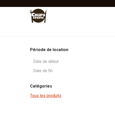
Se rendre au contenu
Accueil
Location
Vente
Tentes Stretc
Période de location
Catégories
Tous les produits