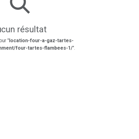
cun résultat
our "
location-four-a-gaz-tartes-
hment/four-tartes-flambees-1/
".