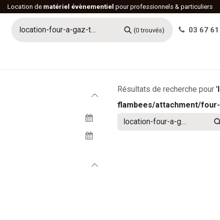
Location de
matériel évènementiel
pour professionnels & particuliers
03 67 61
(0 trouvés)
h
Histoire
Actualités
Réalisations
Offres d'emploi
Résultats de recherche pour
'
flambees/attachment/four-