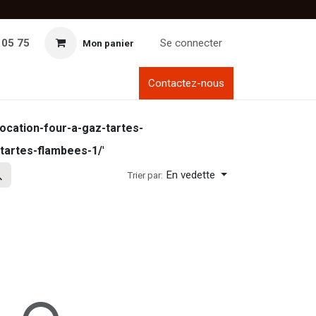
 05 75
Se connecter
Mon panier
Contactez-nous
location-four-a-gaz-tartes-
tartes-flambees-1/
'
En vedette
Trier par: