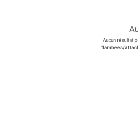
Au
Aucun résultat p
flambees/attac